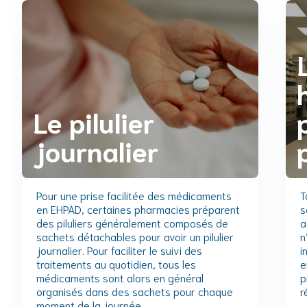
Le pilulier
journalier
Pour une prise facilitée des médicaments
T
en EHPAD, certaines pharmacies préparent
s
des piluliers généralement composés de
a
sachets détachables pour avoir un pilulier
n
journalier. Pour faciliter le suivi des
i
traitements au quotidien, tous les
e
médicaments sont alors en général
p
organisés dans des sachets pour chaque
r
moment de la journée.